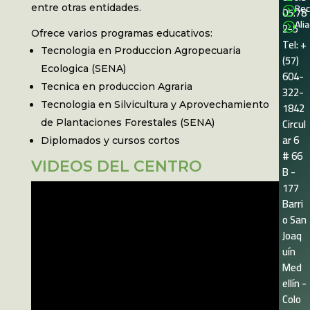
Rec
entre otras entidades.
05.78
=
Ali
2-5
=
Ofrece varios programas educativos:
Tel: +
Tecnologia en Produccion Agropecuaria
(57)
Ecologica (SENA)
604-
Tecnica en produccion Agraria
322-
Tecnologia en Silvicultura y Aprovechamiento
1842
Circul
de Plantaciones Forestales (SENA)
ar 6
Diplomados y cursos cortos
# 66
VIDEOS DEL CENTRO
B -
177
Barri
o San
Joaq
uín
Med
ellín -
Colo