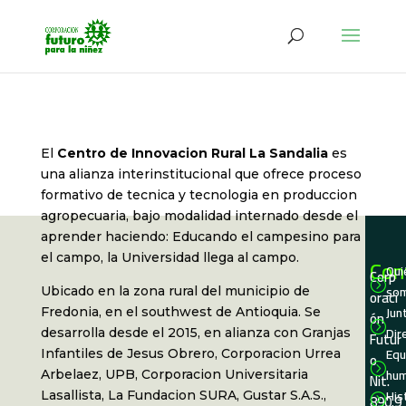
El
Centro de Innovacion Rural La Sandalia
es
una alianza interinstitucional que ofrece proceso
formativo de tecnica y tecnologia en produccion
agropecuaria, bajo modalidad internado desde el
aprender haciendo: Educando el campesino para
el campo, la Universidad llega al campo.
Con
Qui
Corp
=
so
Ubicado en la zona rural del municipio de
oraci
Jun
Fredonia, en el southwest de Antioquia. Se
ón
=
Dir
desarrolla desde el 2015, en alianza con Granjas
Futur
Equ
Infantiles de Jesus Obrero, Corporacion Urrea
o
=
hu
Arbelaez, UPB, Corporacion Universitaria
Nit.
His
Lasallista, La Fundacion SURA, Gustar S.A.S.,
890.9
=