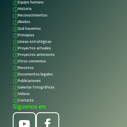
Equipo humano
=
Historia
=
Reconocimientos
=
Aliados
=
Qué hacemos
=
Principios
=
Líneas estratégicas
=
Proyectos actuales
=
Proyectos anteriores
=
Otros convenios
=
Recursos
=
Documentos legales
=
Publicaciones
=
Galerías fotográficas
=
Videos
=
Contacto
=
Síguenos en: